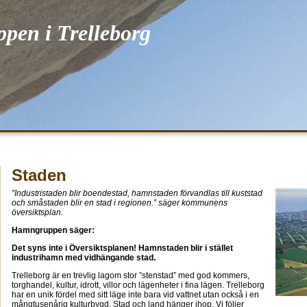
en i Trelleborg
Staden
”Industristaden blir boendestad, hamnstaden förvandlas till kuststad
och småstaden blir en stad i regionen.” säger kommunens
översiktsplan.
Hamngruppen säger:
Det syns inte i Översiktsplanen! Hamnstaden blir i stället
industrihamn med vidhängande stad.
Trelleborg är en trevlig lagom stor ”stenstad” med god kommers,
torghandel, kultur, idrott, villor och lägenheter i fina lägen. Trelleborg
har en unik fördel med sitt läge inte bara vid vattnet utan också i en
mångtusenårig kulturbygd. Stad och land hänger ihop. Vi följer