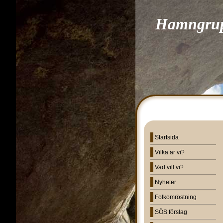
Hamngrupp
Startsida
Vilka är vi?
Vad vill vi?
Nyheter
Folkomröstning
SÖS förslag