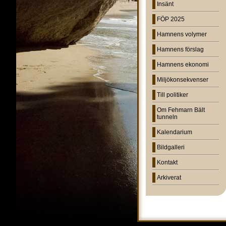
Insänt
FÖP 2025
Hamnens volymer
Hamnens förslag
Hamnens ekonomi
Miljökonsekvenser
Till politiker
Om Fehmarn Bält
tunneln
Kalendarium
Bildgalleri
Kontakt
Arkiverat