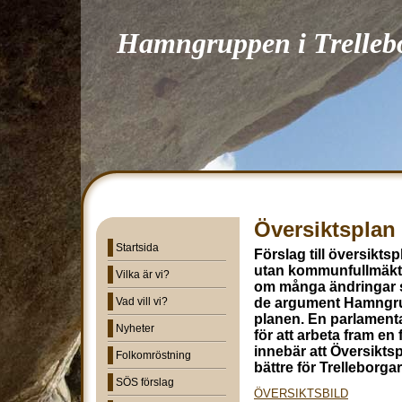
Hamngruppen i Trelleb
Översiktsplan
Startsida
Förslag till översikts
utan kommunfullmäkti
Vilka är vi?
om många ändringar so
Vad vill vi?
de argument Hamngru
planen. En parlamentar
Nyheter
för att arbeta fram en
innebär att Översiktsp
Folkomröstning
bättre för Trelleborgar
SÖS förslag
ÖVERSIKTSBILD