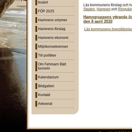
Insänt
Läs kommunens förslag och 
Staden
,
Hamnen
och
Ringväg
FÖP 2025
Hamngruppens yttrande öv
Hamnens volymer
den 8 april 2010
Hamnens förslag
Läs kommunens översiktsplan
Hamnens ekonomi
Miljökonsekvenser
Till politiker
Om Fehmarn Bält
tunneln
Kalendarium
Bildgalleri
Kontakt
Arkiverat